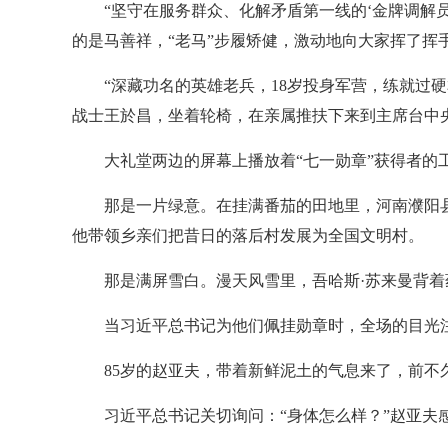
“坚守在服务群众、化解矛盾第一线的‘金牌调解
的是马善祥，“老马”步履矫健，激动地向大家挥了挥
“深藏功名的英雄老兵，18岁投身军营，练就过
战士王於昌，坐着轮椅，在亲属推扶下来到主席台中
大礼堂两边的屏幕上播放着“七一勋章”获得者的
那是一片绿意。在挂满番茄的田地里，河南濮阳县
他带领乡亲们把昔日的落后村发展为全国文明村。
那是满屏雪白。漫天风雪里，吾哈斯·苏来曼背着
当习近平总书记为他们佩挂勋章时，全场的目光
85岁的赵亚夫，带着新鲜泥土的气息来了，前
习近平总书记关切询问：“身体怎么样？”赵亚夫