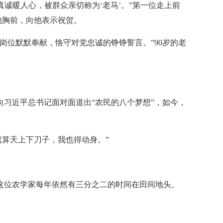
诚暖人心，被群众亲切称为‘老马’。”第一位走上前
他胸前，向他表示祝贺。
岗位默默奉献，恪守对党忠诚的铮铮誓言。”90岁的老
向习近平总书记面对面道出“农民的八个梦想”，如今，
就算天上下刀子，我也得动身。”
这位农学家每年依然有三分之二的时间在田间地头。