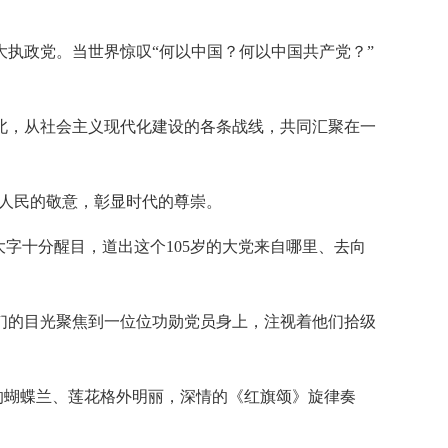
大执政党。当世界惊叹“何以中国？何以中国共产党？”
北，从社会主义现代化建设的各条战线，共同汇聚在一
含人民的敬意，彰显时代的尊崇。
字十分醒目，道出这个105岁的大党来自哪里、去向
们的目光聚焦到一位位功勋党员身上，注视着他们拾级
的蝴蝶兰、莲花格外明丽，深情的《红旗颂》旋律奏