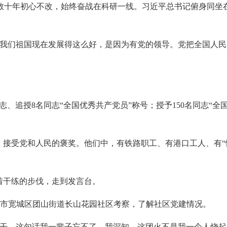
数十年初心不改，始终奋战在科研一线。习近平总书记俯身同坐
“我们祖国现在发展得这么好，是因为有党的领导。党把全国人
志、追授8名同志“全国优秀共产党员”称号；授予150名同志“全
，接受党和人民的褒奖。他们中，有铁路职工、有港口工人、有“
着干练的步伐，走到发言台。
长春市宽城区团山街道长山花园社区考察，了解社区党建情况。
好干，这句话我一辈子忘不了。我深知，这团火不是我一个人烧