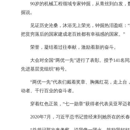
90岁的机械工程领域专家钟掘，从青丝到白发，
掘说。
见证历史沧桑，沐浴无上荣光，钟掘热泪盈眶：
把贫穷落后的国家建成老百姓都有幸福感的国家。”
荣誉，凝结着过往奉献，激励着新的奋斗。
大会对全国“两优一先”进行了表彰。授予141名同
先进基层党组织”称号。
“两优一先”代表们戴着奖章、胸佩红花，走上台
动者、千行百业的奋斗者。
穿着红色正装，“七一勋章”获得者代表吴亚琴迈
2020年7月，习近平总书记曾经来到她所在的
“总书记那次来考察，说我像一团火，鼓励我好