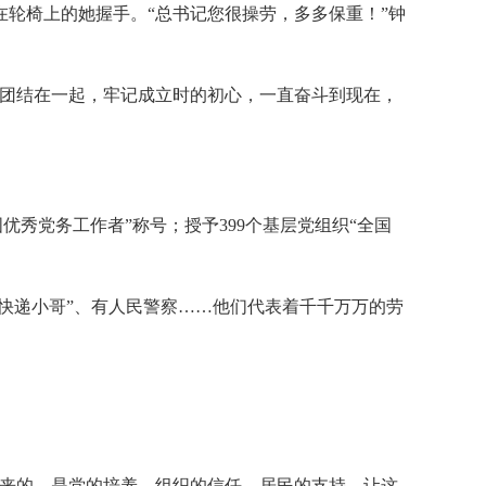
在轮椅上的她握手。“总书记您很操劳，多多保重！”钟
民团结在一起，牢记成立时的初心，一直奋斗到现在，
国优秀党务工作者”称号；授予399个基层党组织“全国
快递小哥”、有人民警察……他们代表着千千万万的劳
起来的，是党的培养、组织的信任、居民的支持，让这