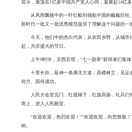
宣示，激荡在1亿多中国共产党人心间，凝聚起14亿
从风雨飘摇中的一叶红船到领航中国的巍巍巨轮，
新时代一批又一批优秀模范提供了理解这个问题的一把
今天，他们中的杰出代表，从农田乡野，从城市
起，共庆盛大的节日。
上午9时许，京西宾馆，“七一勋章”获得者们集
十里长街，延伸一条康庄大道；高楼林立，见证多
何方、因何成功。
人民大会堂北门，红毯铺下，红旗高扬，礼兵们
而上，进入人民殿堂。
“欢迎欢迎，热烈欢迎！”“欢迎欢迎，向您致敬
响。