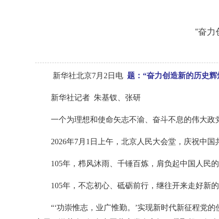
“奋
新华社北京7月2日电
题：“奋力创造新的历史辉
新华社记者 朱基钗、张研
一个为理想和使命矢志不渝、奋斗不息的伟大政党
2026年7月1日上午，北京人民大会堂，庆祝中国
105年，栉风沐雨、千锤百炼，肩负起中国人民
105年，不忘初心、砥砺前行，继往开来走好新
“‘功崇惟志，业广惟勤。’实现新时代新征程党