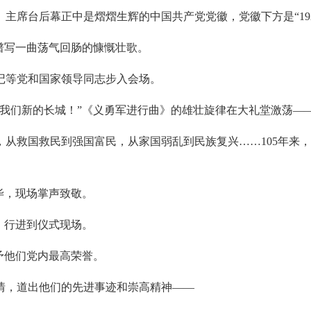
席台后幕正中是熠熠生辉的中国共产党党徽，党徽下方是“1921－
卷，谱写一曲荡气回肠的慷慨壮歌。
记等党和国家领导同志步入会场。
成我们新的长城！”《义勇军进行曲》的雄壮旋律在大礼堂激荡—
，从救国救民到强国富民，从家国弱乱到民族复兴……105年来
毕，现场掌声致敬。
，行进到仪式现场。
予他们党内最高荣誉。
情，道出他们的先进事迹和崇高精神——