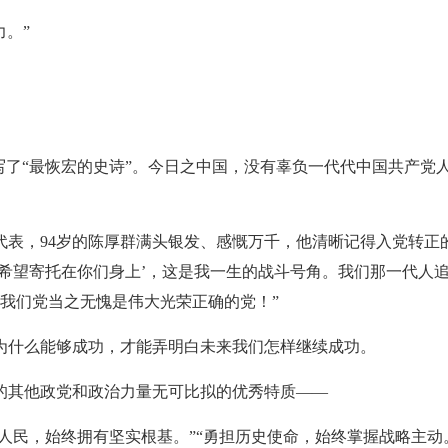
力。”
写了“最恢宏的史诗”。今日之中国，没有辜负一代代中国共产党
，94岁的陈厚群满头银发、感慨万千，他清晰记得入党转正的那一
‘希望寄托在你们身上’，这是我一生的战斗号角。我们那一代人
了我们党当之无愧是伟大光荣正确的党！”
为什么能够成功，才能弄明白未来我们怎样继续成功。
的其他政党和政治力量无可比拟的优秀特质——
根人民，始终拥有坚实根基。”“勇担历史使命，始终掌握战略主动