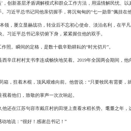
员’，创新基层矛盾调解模式和群众工作方法，用温情解民忧、以真
手。习近平总书记同他亲切握手，将沉甸甸的“七一勋章”佩挂在
硬本领，屡立显赫战功，转业后不忘初心使命、淡泊名利，在平凡
央。习近平总书记亲切俯下身，紧紧握住他的双手。
工作照。瞬间的定格，是数十载辛勤耕耘的“时光切片”。
西辛庄村村支书李连成畅快地笑着。2019年全国两会期间，他
药箱，拄着木棍，顶风艰难向前。他曾说：“只要牧民有需要，
注视着他们，致敬的掌声一次次响起。
不久他还在江苏句容市戴庄村的田埂上查看水稻长势。耄耋之年，
感动地说：“很好！感谢总书记！”