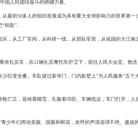
多中国人民团结奋斗的磅礴力量。
从最初50多人的组织发展成为具有重大全球影响力的世界第一
“钥匙”。
社区，从工厂车间，从科研一线，从部队军营，从祖国的大江南
体乘坐礼宾车，在21辆礼宾摩托车护卫下，前往人民大会堂。饱
少巨变沧桑。车队驶过新华门，门内影壁上“为人民服务”五个大
持枪伫立，迎候着模范，礼敬着功臣。车辆抵达，车门打开，人
！”青少年们挥动党旗、国旗和鲜花，欢呼的声浪连绵不绝。盛放