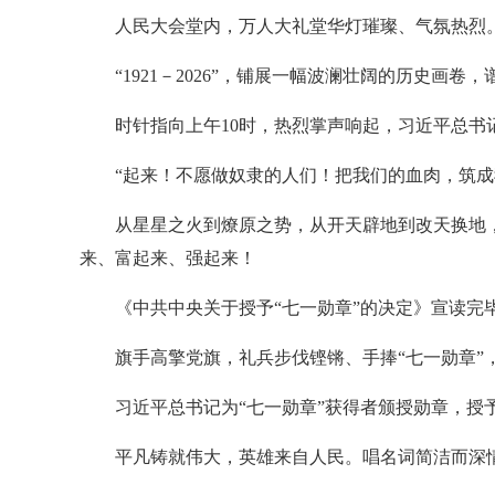
人民大会堂内，万人大礼堂华灯璀璨、气氛热烈。主
“1921－2026”，铺展一幅波澜壮阔的历史画
时针指向上午10时，热烈掌声响起，习近平总书
“起来！不愿做奴隶的人们！把我们的血肉，筑
从星星之火到燎原之势，从开天辟地到改天换地
来、富起来、强起来！
《中共中央关于授予“七一勋章”的决定》宣读完
旗手高擎党旗，礼兵步伐铿锵、手捧“七一勋章”
习近平总书记为“七一勋章”获得者颁授勋章，授
平凡铸就伟大，英雄来自人民。唱名词简洁而深